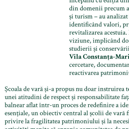
Începând cu ediția din 
din domenii precum arh
și turism – au analizat 
identificând valori, p
revitalizarea acestuia.
viziune, implicând do
studierii și conservăr
Vila Constanța-Mar
cercetare, documentare
reactivarea patrimoniu
Școala de vară și-a propus nu doar instruirea t
unei atitudini de respect și responsabilitate 
balnear aflat într-un proces de redefinire a iden
esențiale, un obiectiv central al școlii de vară 
privire la fragilitatea patrimoniului și la neces