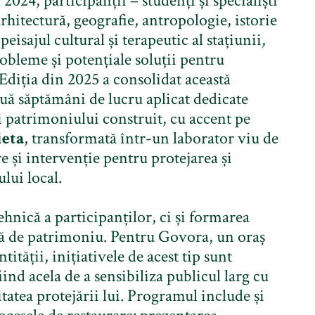
2024, participanții – studenți și specialiști
itectură, geografie, antropologie, istorie
peisajul cultural și terapeutic al stațiunii,
robleme și potențiale soluții pentru
 Ediția din 2025 a consolidat această
uă săptămâni de lucru aplicat dedicate
ii patrimoniului construit, cu accent pe
ieta
, transformată într-un laborator viu de
 și intervenție pentru protejarea și
lui local.
ehnică a participanților, ci și formarea
față de patrimoniu. Pentru Govora, un oraș
tității, inițiativele de acest tip sunt
fiind acela de a sensibiliza publicul larg cu
itatea protejării lui. Programul include și