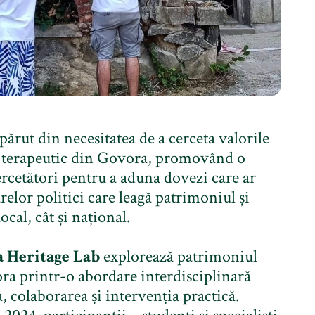
apărut din necesitatea de a cerceta valorile
ui terapeutic din Govora, promovând o
cercetători pentru a aduna dovezi care ar
arelor politici care leagă patrimoniul și
local, cât și național.
 Heritage Lab
explorează patrimoniul
ra printr-o abordare interdisciplinară
, colaborarea și intervenția practică.