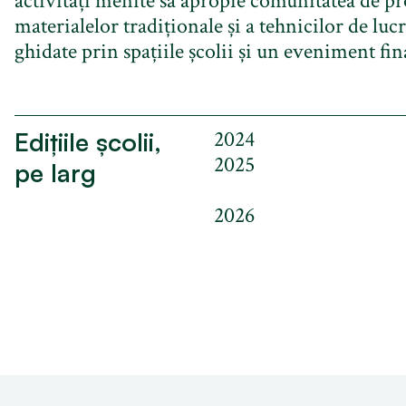
activități menite să apropie comunitatea de pr
materialelor tradiționale și a tehnicilor de lucr
ghidate prin spațiile școlii și un eveniment fin
2024
Edițiile școlii,
2025
pe larg
2026