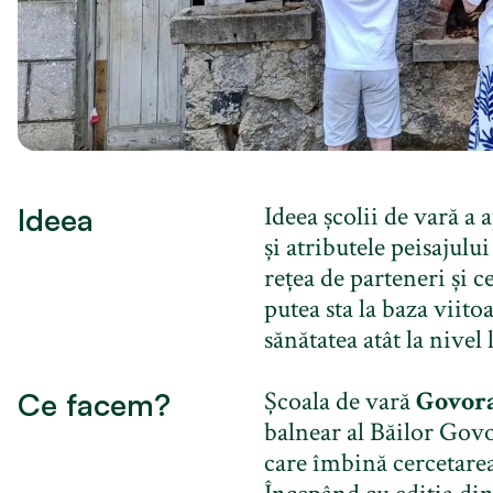
Ideea școlii de vară a 
Ideea
și atributele peisajul
rețea de parteneri și 
putea sta la baza viito
sănătatea atât la nivel 
Școala de vară
Govora
Ce facem?
balnear al Băilor Govo
care îmbină cercetarea