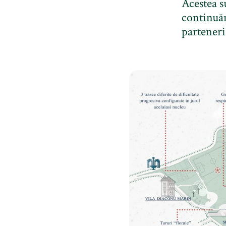
Acestea s
continuăm
parteneria