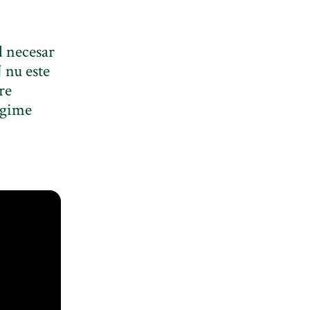
d necesar
 nu este
re
regime