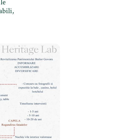
le
bili,