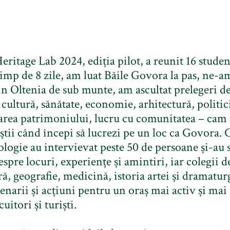
ritage Lab 2024, ediția pilot, a reunit 16 studenț
Timp de 8 zile, am luat Băile Govora la pas, ne-am
in Oltenia de sub munte, am ascultat prelegeri d
 cultură, sănătate, economie, arhitectură, politic
area patrimoniului, lucru cu comunitatea – cam t
ă știi când începi să lucrezi pe un loc ca Govora. 
ologie au intervievat peste 50 de persoane și-au 
spre locuri, experiențe și amintiri, iar colegii de
ră, geografie, medicină, istoria artei și dramatur
enarii și acțiuni pentru un oraș mai activ și mai
uitori și turiști.