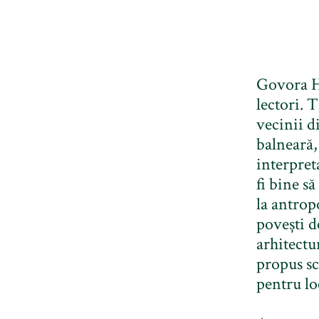
Govora He
lectori. 
vecinii d
balneară,
interpret
fi bine s
la antrop
povești de
arhitectu
propus sc
pentru loc