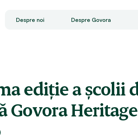
Despre noi
Despre Govora
ma ediție a școlii 
ă Govora Heritage
b