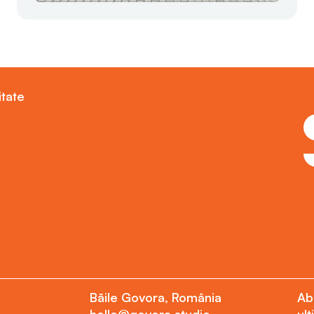
itate
Băile Govora, România
Ab
hello@govora.studio
ult