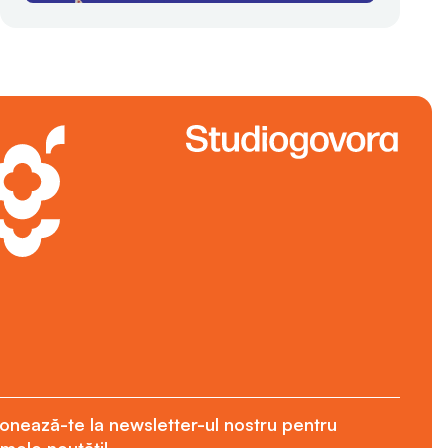
onează-te la newsletter-ul nostru pentru
imele noutăți!