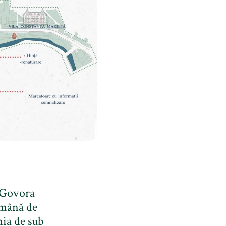
e Govora
omână de
nia de sub