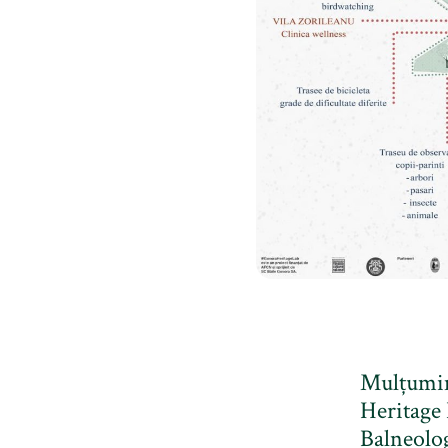
Mulțumim 
Heritage 
Balneolog