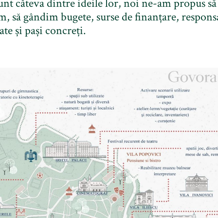
unt câteva dintre ideile lor, noi ne-am propus să 
, să gândim bugete, surse de finanțare, responsa
te și pași concreți.