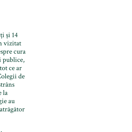
i și 14
 vizitat
espre cura
i publice,
ot ce ar
Colegii de
strâns
 la
gie au
 atrăgător