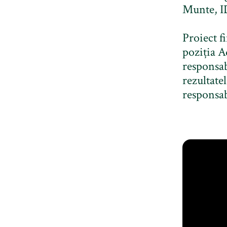
Munte, 
Proiect f
poziția A
responsab
rezultate
responsab