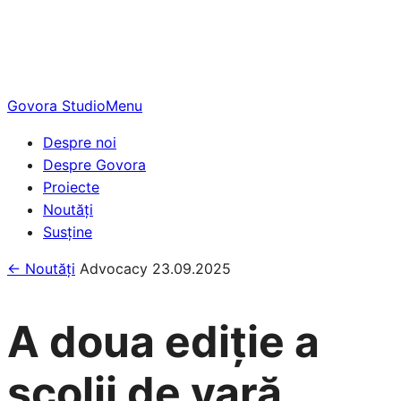
Skip
to
content
Govora Studio
Menu
Despre noi
Despre Govora
Proiecte
Noutăți
Susține
← Noutăți
Advocacy
23.09.2025
A doua ediție a
școlii de vară