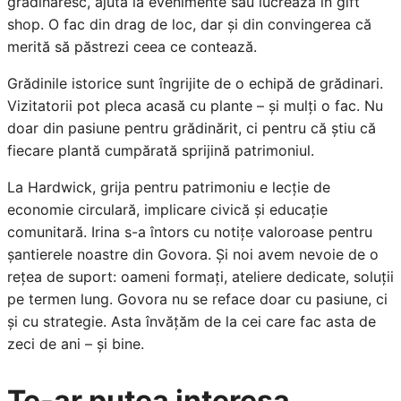
grădinăresc, ajută la evenimente sau lucrează în gift
shop. O fac din drag de loc, dar și din convingerea că
merită să păstrezi ceea ce contează.
Grădinile istorice sunt îngrijite de o echipă de grădinari.
Vizitatorii pot pleca acasă cu plante – și mulți o fac. Nu
doar din pasiune pentru grădinărit, ci pentru că știu că
fiecare plantă cumpărată sprijină patrimoniul.
La Hardwick, grija pentru patrimoniu e lecție de
economie circulară, implicare civică și educație
comunitară. Irina s-a întors cu notițe valoroase pentru
șantierele noastre din Govora. Și noi avem nevoie de o
rețea de suport: oameni formați, ateliere dedicate, soluții
pe termen lung. Govora nu se reface doar cu pasiune, ci
și cu strategie. Asta învățăm de la cei care fac asta de
zeci de ani – și bine.
Te-ar putea interesa