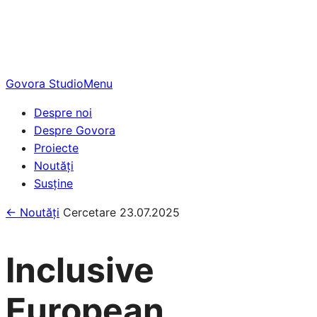
Skip
to
content
Govora Studio
Menu
Despre noi
Despre Govora
Proiecte
Noutăți
Susține
← Noutăți
Cercetare
23.07.2025
Inclusive
European