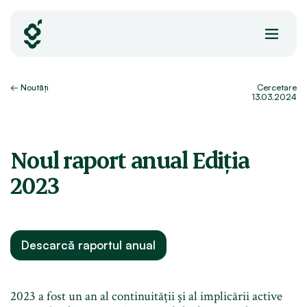
Skip
to
content
← Noutăți
Cercetare
13.03.2024
Noul raport anual
Ediția
2023
Descarcă raportul anual
2023 a fost un an al continuității și al implicării active