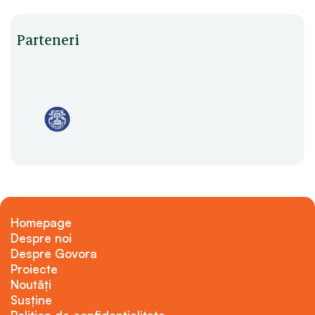
Parteneri
Homepage
Despre noi
Despre Govora
Proiecte
Noutăți
Susține