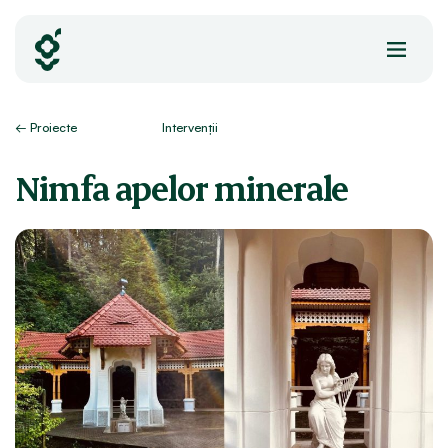
Skip
to
content
← Proiecte
Intervenții
Nimfa apelor minerale