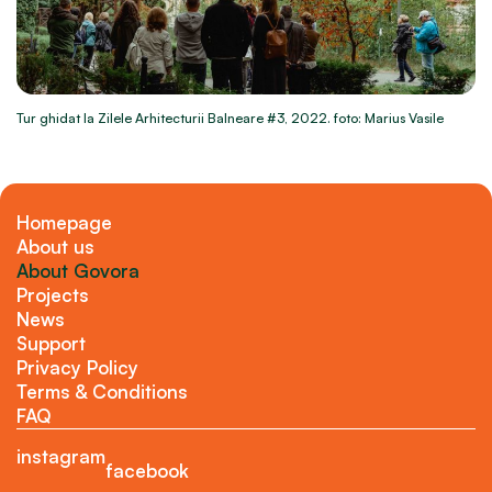
Tur ghidat la Zilele Arhitecturii Balneare #3, 2022. foto: Marius Vasile
Homepage
About us
About Govora
Projects
News
Support
Privacy Policy
Terms & Conditions
FAQ
instagram
facebook