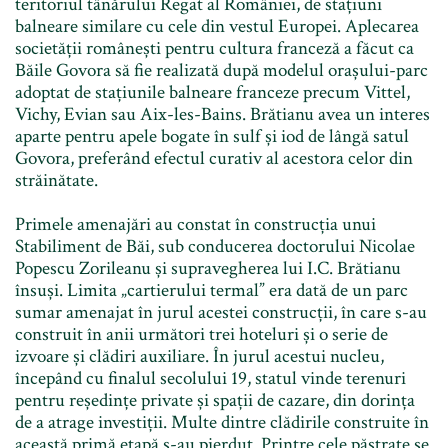
teritoriul tânărului Regat al României, de stațiuni
balneare similare cu cele din vestul Europei. Aplecarea
societății românești pentru cultura franceză a făcut ca
Băile Govora să fie realizată după modelul orașului-parc
adoptat de stațiunile balneare franceze precum Vittel,
Vichy, Evian sau Aix-les-Bains. Brătianu avea un interes
aparte pentru apele bogate în sulf și iod de lângă satul
Govora, preferând efectul curativ al acestora celor din
străinătate.
Primele amenajări au constat în construcția unui
Stabiliment de Băi, sub conducerea doctorului Nicolae
Popescu Zorileanu și supravegherea lui I.C. Brătianu
însuși. Limita „cartierului termal” era dată de un parc
sumar amenajat în jurul acestei construcții, în care s-au
construit în anii următori trei hoteluri și o serie de
izvoare și clădiri auxiliare. În jurul acestui nucleu,
începând cu finalul secolului 19, statul vinde terenuri
pentru reședințe private și spații de cazare, din dorința
de a atrage investiții. Multe dintre clădirile construite în
această primă etapă s-au pierdut. Printre cele păstrate se