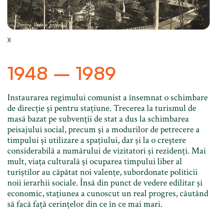
X
1948 – 1989
Instaurarea regimului comunist a însemnat o schimbare
de direcție și pentru stațiune. Trecerea la turismul de
masă bazat pe subvenții de stat a dus la schimbarea
peisajului social, precum și a modurilor de petrecere a
timpului și utilizare a spațiului, dar și la o creștere
considerabilă a numărului de vizitatori și rezidenți. Mai
mult, viața culturală și ocuparea timpului liber al
turiștilor au căpătat noi valențe, subordonate politicii
noii ierarhii sociale. Însă din punct de vedere edilitar și
economic, stațiunea a cunoscut un real progres, căutând
să facă față cerințelor din ce în ce mai mari.