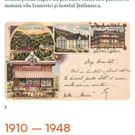
numără vila Ivanovici și hotelul Ștefănescu.
X
1910 – 1948