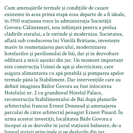
Cum amenajările termale și condițiile de cazare
existente în acea primă etapă erau departe de a fi ideale,
în 1910 stațiunea trece în administrația Societății
Govora-Călimănești, nou înființată pentru a prelua
clădirile statului, a le extinde și moderniza. Societatea,
aflată sub conducerea lui Vintilă Brătianu, investește
masiv în reamenajarea parcului, modernizarea
hotelurilor și pavilionului de băi, dar și în dezvoltare
edilitară a micii așezări din jur. Un moment important
este construcția Uzinei de apă și electricitate, care
asigura alimentarea cu apă potabilă și pomparea apelor
termale până la Stabiliment. Dar intervențiile care au
definit imaginea Băilor Govora au fost înlocuirea
Hotelului nr. 2 cu grandiosul Hotelul Palace,
reconstrucția Stabilimentului de Băi după planurile
arhitectului francez Ernest Doneaud și amenajarea
parcului de către arhitectul peisagist Ernest Pinard. În
urma acestor investiții, localitatea Băile Govora a
început să se dezvolte în jurul stațiunii balneare, de-a
lungul străzii principale și pe dealurile din jur.